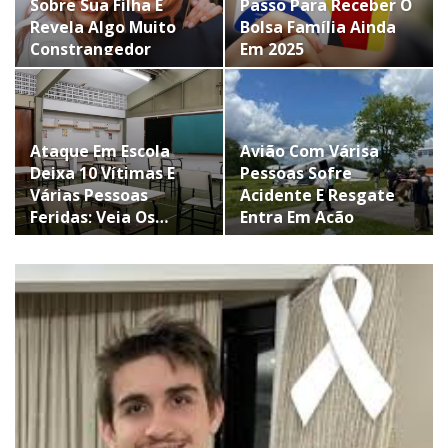
Sobre Sua Filha E
Passo Para Receber O
Revela Algo Muito
Bolsa Família Ainda
Constrangedor
Em 2025
Ataque Em Escola
Avião Com Várisa
Deixa 10 Vítimas E
Pessoas Sofre
Várias Pessoas
Acidente E Resgate
Feridas; Veja Os…
Entra Em Ação